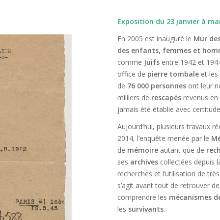
Exposition du 23 janvier à ma
En 2005 est inauguré le
Mur de
des enfants, femmes et homm
comme
Juifs
entre 1942 et 1944
office de
pierre tombale
et les
de
76 000 personnes
ont leur 
milliers de
rescapés
revenus en 
jamais été établie avec certitude
Aujourd’hui, plusieurs travaux 
2014, l’enquête menée par le
Mé
de
mémoire
autant que de
rec
ses
archives
collectées depuis 
recherches et l’utilisation de tr
s’agit avant tout de retrouver de
comprendre les
mécanismes de 
les
survivants
.