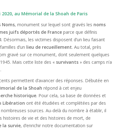
i 2020, au Mémorial de la Shoah de Paris
s Noms
, monument sur lequel sont gravés les
noms
es juifs déportés de France
parce que déﬁnis
. Désormais, les victimes disposent d’un lieu faisant
 familles d’un
lieu de recueillement
. Au total, près
nom gravé sur ce monument, dont seulement quelques
1945. Mais cette liste des «
survivants
» des camps n’a
.
récents permettent d’avancer des réponses. Débutée en
morial de la Shoah
répond à cet enjeu
herche historique
. Pour cela, sa base de données et
la
Libération
ont été étudiées et complétées par des
ès nombreuses sources. Au-delà du nombre à établir, il
s histoires de vie et des histoires de mort, de
la survie
, d’enrichir notre documentation sur