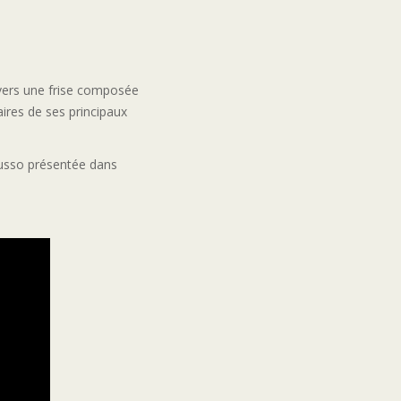
vers une frise composée
ires de ses principaux
ousso présentée dans