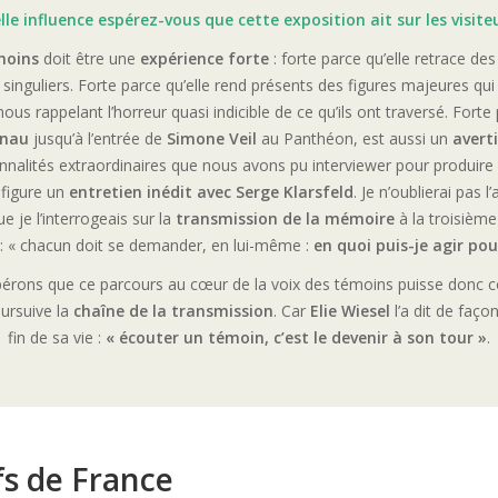
le influence espérez-vous que cette exposition ait sur les visite
moins
doit être une
expérience forte
: forte parce qu’elle retrace de
 singuliers. Forte parce qu’elle rend présents des figures majeures qui
us rappelant l’horreur quasi indicible de ce qu’ils ont traversé. Forte
enau
jusqu’à l’entrée de
Simone Veil
au Panthéon, est aussi un
avert
nnalités extraordinaires que nous avons pu interviewer pour produire 
 figure un
entretien inédit avec Serge Klarsfeld
. Je n’oublierai pas 
 je l’interrogeais sur la
transmission de la mémoire
à la troisièm
t : « chacun doit se demander, en lui-même :
en quoi puis-je agir pou
rons que ce parcours au cœur de la voix des témoins puisse donc co
ursuive la
chaîne de la transmission
. Car
Elie Wiesel
l’a dit de faço
fin de sa vie :
« écouter un témoin, c’est le devenir à son tour »
.
ifs de France