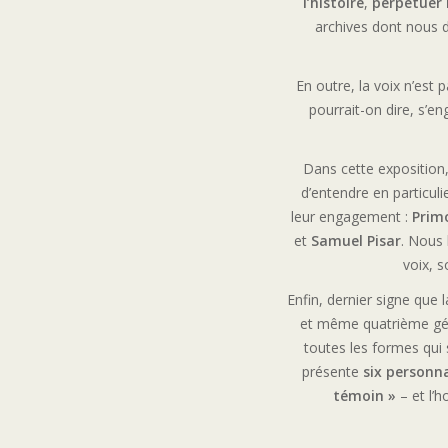
l’histoire
,
perpétuer
archives dont nous d
En outre, la voix n’est
pourrait-on dire, s’e
Dans cette exposition
d’entendre en particuli
leur engagement :
Primo
et
Samuel Pisar
. Nous 
voix, s
Enfin, dernier signe que 
et même quatrième géné
toutes les formes qui 
présente
six personna
témoin »
– et l’