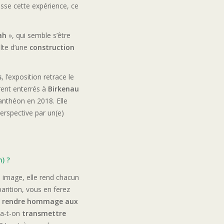
resse cette expérience, ce
ah
», qui semble s’être
ulte d’une
construction
s
, l’exposition retrace le
rent enterrés à
Birkenau
nthéon en 2018. Elle
erspective par un(e)
) ?
 image, elle rend chacun
arition, vous en ferez
e
rendre hommage aux
a-t-on
transmettre