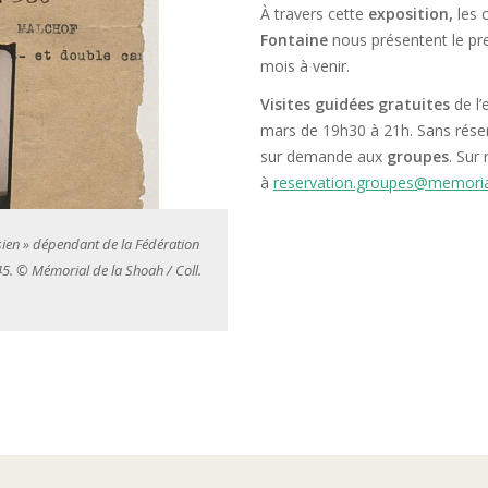
À travers cette
exposition,
les 
Fontaine
nous présentent le pre
mois à venir.
Visites guidées gratuites
de l’
mars de 19h30 à 21h. Sans réser
sur demande aux
groupes
. Sur
à
reservation.groupes@memoria
isien » dépendant de la Fédération
Fiche d’inscription d’Hélène Persitz au
945. © Mémorial de la Shoah / Coll.
nationale des centres d’entr’aide, rue 