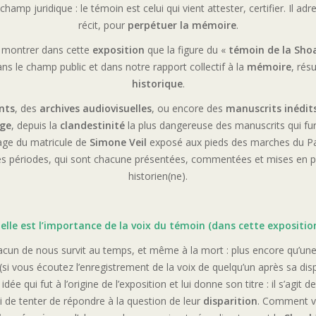
 champ juridique : le témoin est celui qui vient attester, certifier. Il ad
récit, pour
perpétuer la mémoire
.
 montrer dans cette
exposition
que la figure du «
témoin de la Sho
ns le champ public et dans notre rapport collectif à la
mémoire
, rés
historique
.
nts
, des
archives audiovisuelles
, ou encore des
manuscrits inédit
age
, depuis la
clandestinité
la plus dangereuse des manuscrits qui fu
mage du matricule de
Simone Veil
exposé aux pieds des marches du Pa
es périodes, qui sont chacune présentées, commentées et mises en p
historien(ne).
elle est l’importance de la voix du témoin (dans cette exposition
acun de nous survit au temps, et même à la mort : plus encore qu’une
si vous écoutez l’enregistrement de la voix de quelqu’un après sa disp
 idée qui fut à l’origine de l’exposition et lui donne son titre : il s’agit d
i de tenter de répondre à la question de leur
disparition
. Comment v