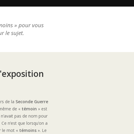
émoins » pour vous
 le sujet.
'exposition
rs de la
Seconde Guerre
e même de «
témoin
» est
n n’avait pas de nom pour
. Ce n’est que lorsqu’on a
r le mot «
témoins
». Le