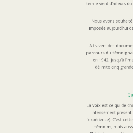
terme vient d’ailleurs du
Nous avons souhaité
imposée aujourd’hui da
A travers des
docume
parcours du témoign
en 1942, jusqu’à l’i
délimite cinq grand
Qu
La
voix
est ce qui de ch
intensément présent (
l’expérience). C’est cette
témoins
, mais auss