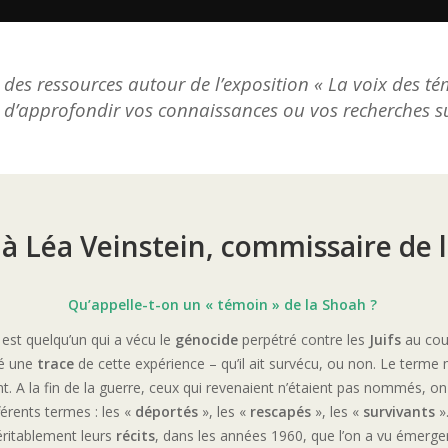
i des ressources autour de l’exposition « La voix des t
 d’approfondir vos connaissances ou vos recherches sur
 à Léa Veinstein, commissaire de l
Qu’appelle-t-on un « témoin » de la Shoah ?
est quelqu’un qui a vécu le
génocide
perpétré contre les
Juifs
au cou
sé une
trace
de cette expérience – qu’il ait survécu, ou non. Le term
. A la fin de la guerre, ceux qui revenaient n’étaient pas nommés, o
fférents termes : les «
déportés
», les «
rescapés
», les «
survivants
»
ritablement leurs
récits
, dans les années 1960, que l’on a vu émerge