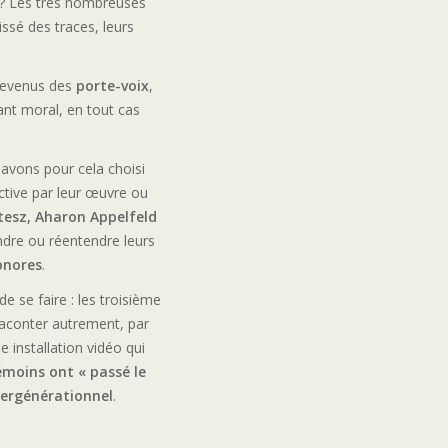
? Les très nombreuses
ssé des traces, leurs
 devenus des
porte-voix
,
nt moral, en tout cas
 avons pour cela choisi
tive par leur œuvre ou
rtesz, Aharon Appelfeld
ndre ou réentendre leurs
onores
.
de se faire : les troisième
raconter autrement, par
 installation vidéo qui
émoins ont « passé le
rgénérationnel
.