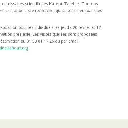
commissaires scientifiques
Karent Taïeb
et
Thomas
mier état de cette recherche, qui se terminera dans les
exposition pour les individuels les jeudis 20 février et 12
vation préalable. Les visites guidées sont proposées
 réservation au 01 53 01 17 26 ou par email
ldelashoah.org
.
 « centre d’accueil parisien » dépendant de la Fédération
Fiche d’inscript
d’Artois à Paris, mai 1945. © Mémorial de la Shoah / Coll.
nationale des cen
Persitz.