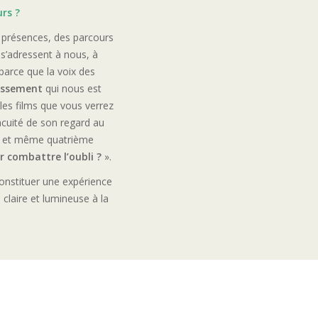
urs ?
s présences, des parcours
 s’adressent à nous, à
 parce que la voix des
issement
qui nous est
les films que vous verrez
l’acuité de son regard au
e et même quatrième
r combattre l’oubli ?
».
nstituer une expérience
n claire et lumineuse à la