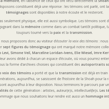
 la mémoire
, en l’absence de ceux qui ont vécu directement la
Shoah
isposons constituent déjà une réponse : les témoins ont parlé, ont lai
témoignages
sont disponibles à notre écoute et le resteront.
 pas seulement physique, elle est aussi symbolique. Les témoins sont
ngageant dans la
mémoire
comme dans un combat tantôt politique, ta
toujours tourné vers la
paix
et la
transmission
.
, nous proposons donc au visiteur d’
écouter la voix des témoins
: nous
er
sept figures du témoignage
qui ont marqué notre mémoire collec
 Levi, Simone Veil, Marceline Loridan-Ivens, Elie Wiesel, Imre Ke
leur avons dédié à chacun un espace d’écoute, où vous pourrez ente
ous la forme d’archives choisies qui constituent des
autoportraits s
la
voix des témoins
a porté et que la
transmission
est déjà en train 
rations, aujourd’hui, se saisissent de l’histoire de la Shoah pour la 
sont aujourd’hui à leur disposition. Nous terminons le parcours par une
lités
de cette génération : artistes, auteur(e)s, intellectuel(le)s.
Les t
hommage que nous souhaitons leur rendre est aussi un
hommage inte