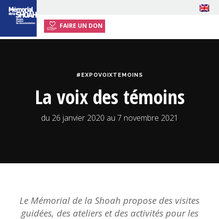
FAIRE UN DON
ACCUEIL
EXPOSITION
#EXPOVOIXTEMOINS
EVÉNEMENTS
La voix des témoins
RESSOURCES
ENSEIGNANTS
du 26 janvier 2020 au 7 novembre 2021
PODCASTS
INFOS PRATIQUES
PRESSE
Le Mémorial de la Shoah propose des visites
guidées, des ateliers et des activités pour les